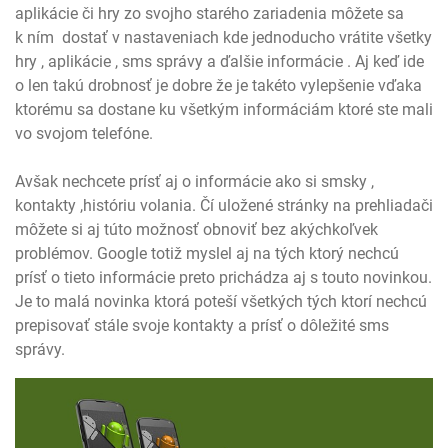
aplikácie či hry zo svojho starého zariadenia môžete sa
k ním dostať v nastaveniach kde jednoducho vrátite všetky
hry , aplikácie , sms správy a ďalšie informácie . Aj keď ide
o len takú drobnosť je dobre že je takéto vylepšenie vďaka
ktorému sa dostane ku všetkým informáciám ktoré ste mali
vo svojom telefóne.
Avšak nechcete prísť aj o informácie ako si smsky ,
kontakty ,históriu volania. Čí uložené stránky na prehliadači
môžete si aj túto možnosť obnoviť bez akýchkoľvek
problémov. Google totiž myslel aj na tých ktorý nechcú
prísť o tieto informácie preto prichádza aj s touto novinkou.
Je to malá novinka ktorá poteší všetkých tých ktorí nechcú
prepisovať stále svoje kontakty a prísť o dôležité sms
správy.