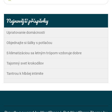
příspěvek
Nejnovější příspěvky
Upratovanie domácnosti
Objednajte si šálky s potlačou
S klimatizáciou sa letným trópom vzdoruje dobre
Tajomný svet krokodílov
Tantrou k hlbšej intimite