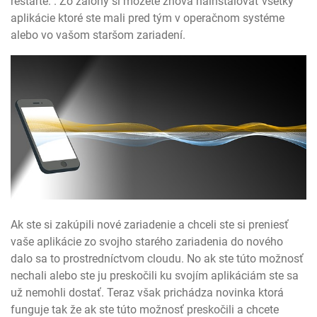
reštarte. . Zo zálohy si môžete znova nainštalovať všetky
aplikácie ktoré ste mali pred tým v operačnom systéme
alebo vo vašom staršom zariadení.
Ak ste si zakúpili nové zariadenie a chceli ste si preniesť
vaše aplikácie zo svojho starého zariadenia do nového
dalo sa to prostredníctvom cloudu. No ak ste túto možnosť
nechali alebo ste ju preskočili ku svojím aplikáciám ste sa
už nemohli dostať. Teraz však prichádza novinka ktorá
funguje tak že ak ste túto možnosť preskočili a chcete