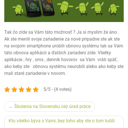
Tak čo zíde sa Vám táto možnosť ? Ja si myslím že áno .
Ak ste menili svoje zariadenie za nové pripadne ste ak ste
na svojom smartphone urobili obnovu systému tak sa Vám
táto obnova aplikácii a ďalších zariadení zíde. Všetky
aplikácie , hry , sms , denník hovorov sa Vám vráti späť,
ako keby ste obnovu systému neurobili alebo ako keby ste
mali staré zariadenie v novom.
5/5 - (4 votes)
Navigace
Školenia na Slovensku cez úrad práce
pro
Kto všetko býva s Vami, bez toho aby ste o tom tušili