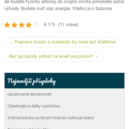
Ak budete fyzicky aktívny, do svojho života prinesiete samé
výhody. Budete mať viac energie. Všetko je o balanse.
4.1/5 - (11 votes)
Navigace
Preprava tovaru a materiálu by mala byť efektívna
pro
Aký typ bundy vybrať na jeseň pre pánov?
příspěvek
Nejnovější příspěvky
Upratovanie domácnosti
Objednajte si šálky s potlačou
S klimatizáciou sa letným trópom vzdoruje dobre