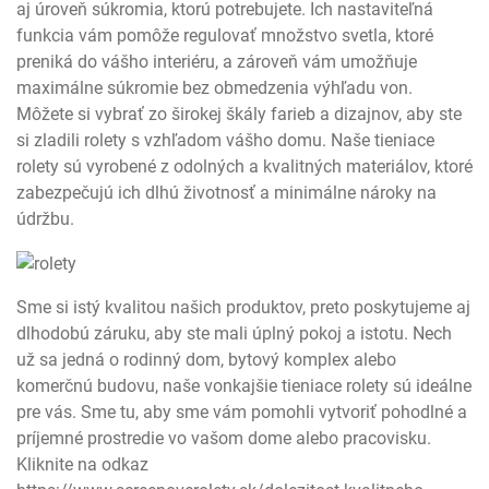
aj úroveň súkromia, ktorú potrebujete. Ich nastaviteľná
funkcia vám pomôže regulovať množstvo svetla, ktoré
preniká do vášho interiéru, a zároveň vám umožňuje
maximálne súkromie bez obmedzenia výhľadu von.
Môžete si vybrať zo širokej škály farieb a dizajnov, aby ste
si zladili rolety s vzhľadom vášho domu. Naše tieniace
rolety sú vyrobené z odolných a kvalitných materiálov, ktoré
zabezpečujú ich dlhú životnosť a minimálne nároky na
údržbu.
Sme si istý kvalitou našich produktov, preto poskytujeme aj
dlhodobú záruku, aby ste mali úplný pokoj a istotu. Nech
už sa jedná o rodinný dom, bytový komplex alebo
komerčnú budovu, naše vonkajšie tieniace rolety sú ideálne
pre vás. Sme tu, aby sme vám pomohli vytvoriť pohodlné a
príjemné prostredie vo vašom dome alebo pracovisku.
Kliknite na odkaz