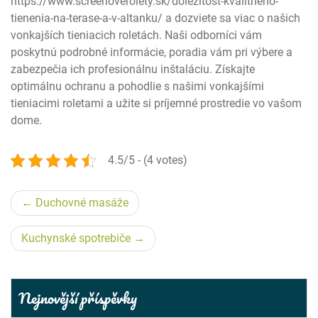
https://www.screenoverolety.sk/dolezitost-kvalitneho-
tienenia-na-terase-a-v-altanku/ a dozviete sa viac o našich
vonkajších tieniacich roletách. Naši odborníci vám
poskytnú podrobné informácie, poradia vám pri výbere a
zabezpečia ich profesionálnu inštaláciu. Získajte
optimálnu ochranu a pohodlie s našimi vonkajšími
tieniacimi roletami a užite si príjemné prostredie vo vašom
dome.
4.5/5 - (4 votes)
Navigace
Duchovné masáže
pro
Kuchynské spotrebiče
příspěvek
Nejnovější příspěvky