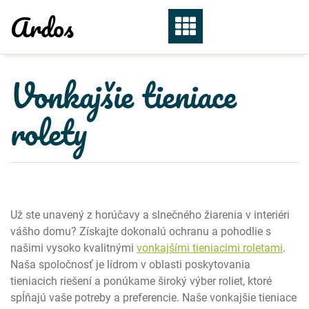
Skip
Ardos
to
content
Vonkajšie tieniace
rolety
Už ste unavený z horúčavy a slnečného žiarenia v interiéri
vášho domu? Získajte dokonalú ochranu a pohodlie s
našimi vysoko kvalitnými
vonkajšími tieniacimi roletami
.
Naša spoločnosť je lídrom v oblasti poskytovania
tieniacich riešení a ponúkame široký výber roliet, ktoré
spĺňajú vaše potreby a preferencie. Naše vonkajšie tieniace