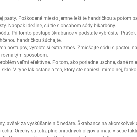
nej pasty. Poškodené miesto jemne leštite handričkou a potom p
sty. Naopak ideálne, sú tie s obsahom sódy bikarbóny.
sódu. Pri tomto postupe škrabance v podstate vybrúsite. Prášok
lhčenou handričkou šúchajte.
ch postupov, vyrobte si extra zmes. Zmiešajte sódu s pastou n
ite rovnakým spôsobom.
 problém veľmi efektívne. Po tom, ako poriadne uschne, dané mi
klo. V ryhe lak ostane a ten, ktorý ste naniesli mimo nej, ľahko
ny, avšak za vyskúšanie nič nedáte. Škrabance na akomkoľvek 
cha. Orechy sú totiž plné prírodných olejov a majú v sebe takt