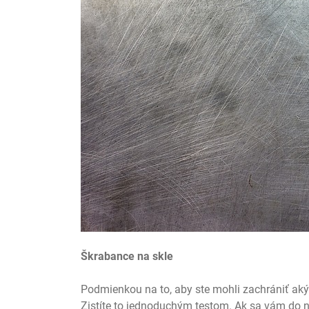
Škrabance na skle
Podmienkou na to, aby ste mohli zachrániť akýk
Zistíte to jednoduchým testom. Ak sa vám do ni