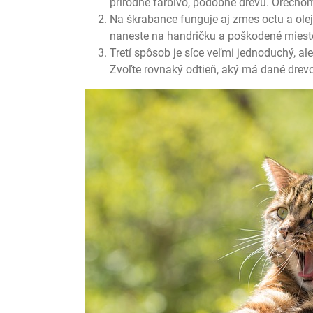
prírodné farbivo, podobné drevu. Orechom
Na škrabance funguje aj zmes octu a olej
naneste na handričku a poškodené miesto
Tretí spôsob je síce veľmi jednoduchý, al
Zvoľte rovnaký odtieň, aký má dané drevo