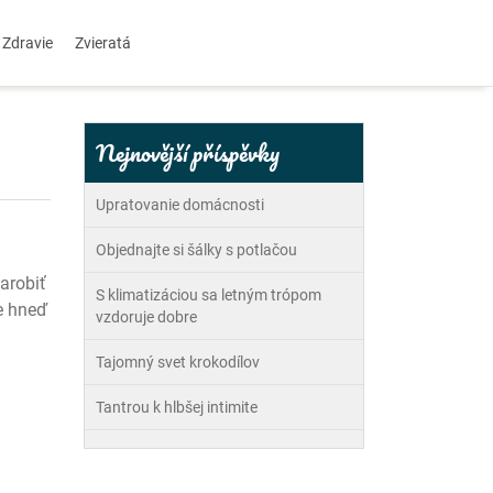
Zdravie
Zvieratá
Nejnovější příspěvky
Upratovanie domácnosti
Objednajte si šálky s potlačou
arobiť
S klimatizáciou sa letným trópom
e hneď
vzdoruje dobre
Tajomný svet krokodílov
Tantrou k hlbšej intimite