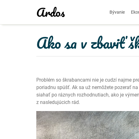
Skip
Ardos
to
Bývanie
Eko
content
Ako sa v zbaviť š
Problém so škrabancami nie je cudzí najme pre 
poriadnu spúšť. Ak sa už nemôžete pozerať na 
siahať po ráznych rozhodnutiach, ako je výmena
z nasledujúcich rád.