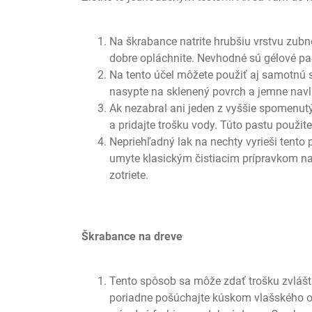
Na škrabance natrite hrubšiu vrstvu zub
dobre opláchnite. Nevhodné sú gélové pa
Na tento účel môžete použiť aj samotnú 
nasypte na sklenený povrch a jemne nav
Ak nezabral ani jeden z vyššie spomenutý
a pridajte trošku vody. Túto pastu použ
Nepriehľadný lak na nechty vyrieši tento
umyte klasickým čistiacim prípravkom na s
zotriete.
Škrabance na dreve
Tento spôsob sa môže zdať trošku zvlášt
poriadne pošúchajte kúskom vlašského ore