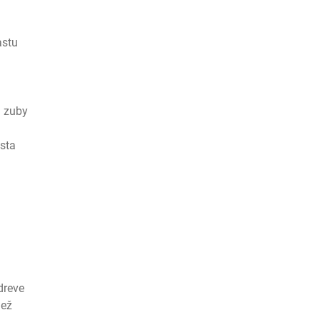
astu
a zuby
esta
dreve
iež