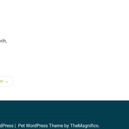
ách,
ov
rdPress
|
Pet WordPress Theme
by TheMagnifico.