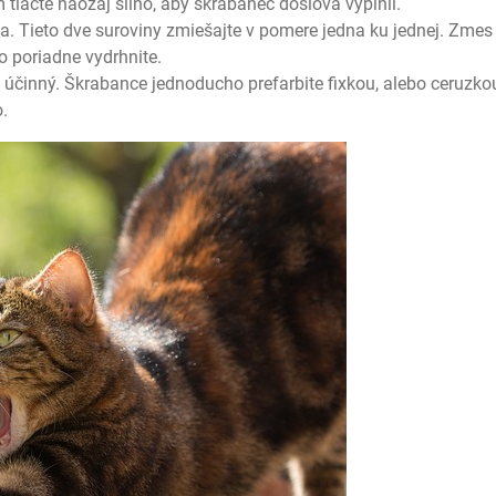
 tlačte naozaj silno, aby škrabanec doslova vyplnil.
a. Tieto dve suroviny zmiešajte v pomere jedna ku jednej. Zmes
 poriadne vydrhnite.
e účinný. Škrabance jednoducho prefarbite fixkou, alebo ceruzko
.