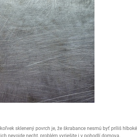
oľvek sklenený povrch je, že škrabance nesmú byť príliš hlboké
ch nevojde necht, problém vyriešite i v pohodlí domova.