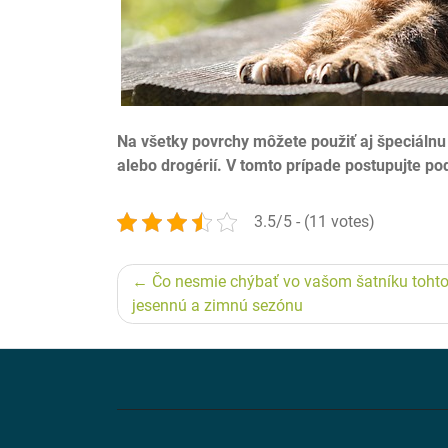
Na všetky povrchy môžete použiť aj špeciálnu 
alebo drogérií. V tomto prípade postupujte p
3.5/5 - (11 votes)
Navigace
Čo nesmie chýbať vo vašom šatníku toht
pro
jesennú a zimnú sezónu
příspěvek