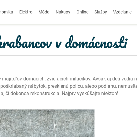
nomika
Elektro
Móda
Nákupy
Online
Služby
Vzdelanie
krabancov v domácnosti
majiteľov domácich, zvieracích miláčikov. Avšak aj deti vedia n
poškriabaný nábytok, presklenú policu, alebo podlahu, nemusít
, či dokonca rekonštrukcia. Najprv vyskúšajte niektoré