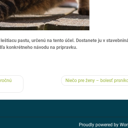
leštiacu pastu, určenú na tento účel. Dostanete ju v stavebnin
odľa konkrétneho návodu na prípravku.
oročnú
Niečo pre ženy – bolesť prsník
Proudly powered by Wo