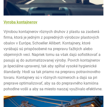
Vyroba kontajnerov
Výrobou kontajnerov rôznych druhov z plastu sa zaoberá
firma, ktorá je jedným z popredných výrobcov plastových
obalov v Európe, Schoeller Allibert. Kontajnery, ktoré
vyrábajú sú prispôsobené na prepravu ťažkých alebo
objemných vecí. Napriek tomu sa však dajú sofistikovať a
pasujú aj do automatizovanej výroby. Povrch kontajnerov
je špeciálne upravený, tak aby spĺňal vysoké hygienické
štandardy. Hodí sa tak priamo na prepravu potravinového
tovaru. Kontajnery sú v rôznych rozmeroch a dajú sa pri
preprave optimalizovať, aby sa do prepravného kamióna
pohodlne vošli a aby sa miesto naozaj využívalo efektívne.