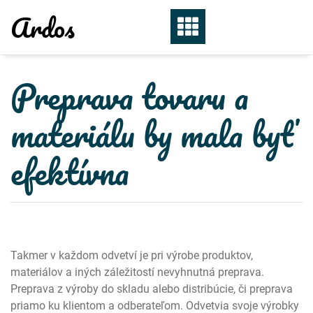
Skip
Ardos
to
content
Preprava tovaru a
materiálu by mala byť
efektívna
Takmer v každom odvetví je pri výrobe produktov,
materiálov a iných záležitostí nevyhnutná preprava.
Preprava z výroby do skladu alebo distribúcie, či preprava
priamo ku klientom a odberateľom. Odvetvia svoje výrobky