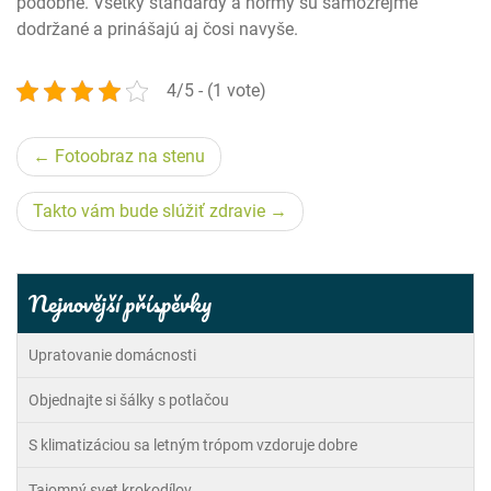
podobne. Všetky štandardy a normy sú samozrejme
dodržané a prinášajú aj čosi navyše.
4/5 - (1 vote)
Navigace
Fotoobraz na stenu
pro
Takto vám bude slúžiť zdravie
příspěvek
Nejnovější příspěvky
Upratovanie domácnosti
Objednajte si šálky s potlačou
S klimatizáciou sa letným trópom vzdoruje dobre
Tajomný svet krokodílov