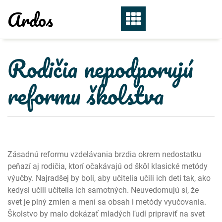
Skip
Ardos
to
content
Rodičia nepodporujú
reformu školstva
Zásadnú reformu vzdelávania brzdia okrem nedostatku
peňazí aj rodičia, ktorí očakávajú od škôl klasické metódy
výučby. Najradšej by boli, aby učitelia učili ich deti tak, ako
kedysi učili učitelia ich samotných. Neuvedomujú si, že
svet je plný zmien a mení sa obsah i metódy vyučovania.
Školstvo by malo dokázať mladých ľudí pripraviť na svet