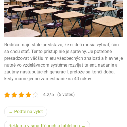
Rodičia majú stále predstavu, že si deti musia vybrať, čím
sa chcú stať. Tento prístup nie je správny. Je potrebné
presadzovať väčšiu mieru všeobecných znalostí a hlavne je
nutné vo vzdelávacom systéme rozvíjať talent, nadanie a
záujmy nastupujúcich generácií, pretože sa končí doba,
kedy máme jedno zamestnanie na 40 rokov.
4.2/5 - (5 votes)
Navigace
Poďte na výlet
pro
Reklama v smartfónoch a tabletoch