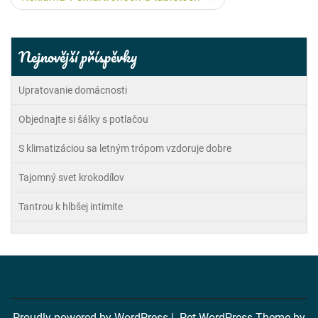
příspěvek
Nejnovější příspěvky
Upratovanie domácnosti
Objednajte si šálky s potlačou
S klimatizáciou sa letným trópom vzdoruje dobre
Tajomný svet krokodílov
Tantrou k hlbšej intimite
Proudly powered by WordPress
|
Pet WordPress Theme
by