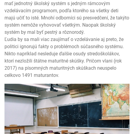
mať jednotný školský systém s jedným rámcovým
vzdelávacím programom, podľa ktorého sa všetky deti
majú učiť to isté. Mnohí odborníci sú presvedčení, že takýto
systém nemôže vyhovovať všetkým. Naopak školský
systém by mal byť pestrý a rôznorodý.
Ľudia by sa mali viac zaujímať o vzdelávanie aj preto, že
politici ignorujú fakty o problémoch súčasného systému.
Nikto napríklad nesleduje ďalšie osudy stredoškolákov,
ktorí nezložili štátne maturitné skúšky. Pričom vlani (rok
2017) na písomných maturitných skúškach neuspelo
celkovo 1491 maturantov.