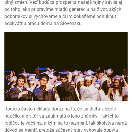
plný zmien. Veď budúca prosperita našej krajiny závisí aj
od toho, ako pripravíme mladú generáciu na život, akých
odborníkov si vychováme a či im dokážeme ponúknuť
adekvátnu prácu doma na Slovensku.
Rodičia často nekladú dôraz na to, čo sa dieťa v škole
naučilo, ale skôr sa zaujímajú o jeho známky. Takýchto
rodičov je väčšina, a kým sa to nezmení, tak školstva nemá
dôvod sa meniť, pretože súčasný stav vyhovuje dopytu