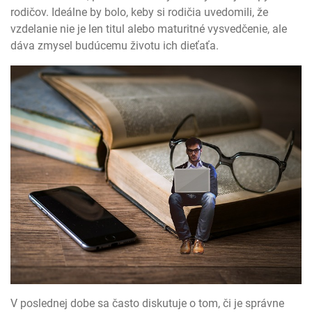
rodičov. Ideálne by bolo, keby si rodičia uvedomili, že
vzdelanie nie je len titul alebo maturitné vysvedčenie, ale
dáva zmysel budúcemu životu ich dieťaťa.
V poslednej dobe sa často diskutuje o tom, či je správne