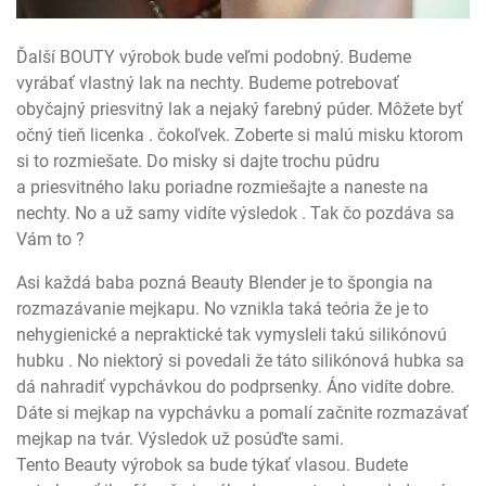
Ďalší BOUTY výrobok bude veľmi podobný. Budeme
vyrábať vlastný lak na nechty. Budeme potrebovať
obyčajný priesvitný lak a nejaký farebný púder. Môžete byť
očný tieň licenka . čokoľvek. Zoberte si malú misku ktorom
si to rozmiešate. Do misky si dajte trochu púdru
a priesvitného laku poriadne rozmiešajte a naneste na
nechty. No a už samy vidíte výsledok . Tak čo pozdáva sa
Vám to ?
Asi každá baba pozná Beauty Blender je to špongia na
rozmazávanie mejkapu. No vznikla taká teória že je to
nehygienické a nepraktické tak vymysleli takú silikónovú
hubku . No niektorý si povedali že táto silikónová hubka sa
dá nahradiť vypchávkou do podprsenky. Áno vidíte dobre.
Dáte si mejkap na vypchávku a pomalí začnite rozmazávať
mejkap na tvár. Výsledok už posúďte sami.
Tento Beauty výrobok sa bude týkať vlasou. Budete