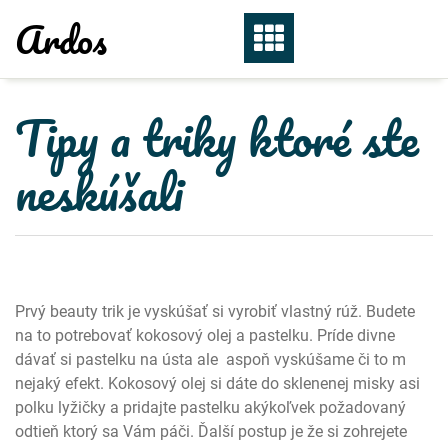
Skip
Ardos
to
content
Tipy a triky ktoré ste
neskúšali
Prvý beauty trik je vyskúšať si vyrobiť vlastný rúž. Budete
na to potrebovať kokosový olej a pastelku. Príde divne
dávať si pastelku na ústa ale aspoň vyskúšame či to m
nejaký efekt. Kokosový olej si dáte do sklenenej misky asi
polku lyžičky a pridajte pastelku akýkoľvek požadovaný
odtieň ktorý sa Vám páči. Ďalší postup je že si zohrejete