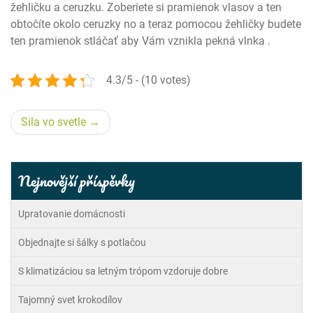
žehličku a ceruzku. Zoberiete si pramienok vlasov a ten
obtočíte okolo ceruzky no a teraz pomocou žehličky budete
ten pramienok stláčať aby Vám vznikla pekná vlnka .
4.3/5 - (10 votes)
Navigace
Sila vo svetle
pro
příspěvek
Nejnovější příspěvky
Upratovanie domácnosti
Objednajte si šálky s potlačou
S klimatizáciou sa letným trópom vzdoruje dobre
Tajomný svet krokodílov