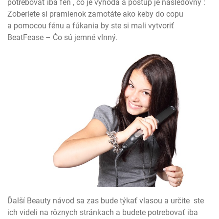
potrebovať iba fén , čo je výhoda a postup je nasledovný :
Zoberiete si pramienok zamotáte ako keby do copu
a pomocou fénu a fúkania by ste si mali vytvoriť
BeatFease – Čo sú jemné vlnný.
Ďalší Beauty návod sa zas bude týkať vlasou a určite ste
ich videli na rôznych stránkach a budete potrebovať iba