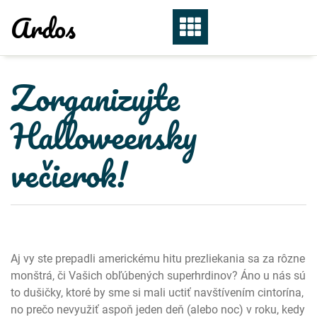
Skip
Ardos
to
content
Zorganizujte
Halloweensky
večierok!
Aj vy ste prepadli americkému hitu prezliekania sa za rôzne
monštrá, či Vašich obľúbených superhrdinov? Áno u nás sú
to dušičky, ktoré by sme si mali uctiť navštívením cintorína,
no prečo nevyužiť aspoň jeden deň (alebo noc) v roku, kedy