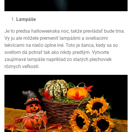
Lampáše
Je to predsa halloweenska noc, takže prevládať bude tma.
Vy ju ale môžete premeniť lampášmi a svietiacimi
tekvicami na niečo úplne iné. Toto je šanca, kedy sa so
svetlom dá pohrať tak ako nikdy predtým. Vytvorte
zaujímavé lampáše napríklad zo starých plechoviek
rôznych veľkostí.