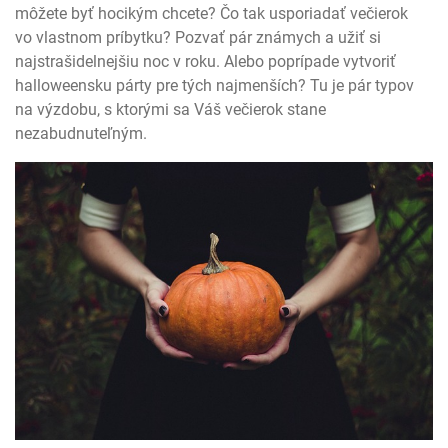
môžete byť hocikým chcete? Čo tak usporiadať večierok
vo vlastnom príbytku? Pozvať pár známych a užiť si
najstrašidelnejšiu noc v roku. Alebo poprípade vytvoriť
halloweensku párty pre tých najmenších? Tu je pár typov
na výzdobu, s ktorými sa Váš večierok stane
nezabudnuteľným.