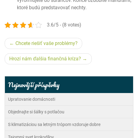
vyformujete do šúľancov. Konce ozdobíte mandľami,
ktoré budú predstavovať nechty.
3.6/5 - (8 votes)
Navigace
Chcete riešiť vaše problémy?
pro
Hrozí nám ďalšia finančná kríza?
příspěvek
Nejnovější příspěvky
Upratovanie domácnosti
Objednajte si šálky s potlačou
S klimatizáciou sa letným trópom vzdoruje dobre
Tajomný svet krokodílov