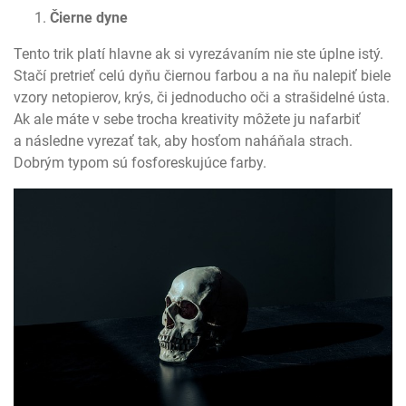
Čierne dyne
Tento trik platí hlavne ak si vyrezávaním nie ste úplne istý.
Stačí pretrieť celú dyňu čiernou farbou a na ňu nalepiť biele
vzory netopierov, krýs, či jednoducho oči a strašidelné ústa.
Ak ale máte v sebe trocha kreativity môžete ju nafarbiť
a následne vyrezať tak, aby hosťom naháňala strach.
Dobrým typom sú fosforeskujúce farby.