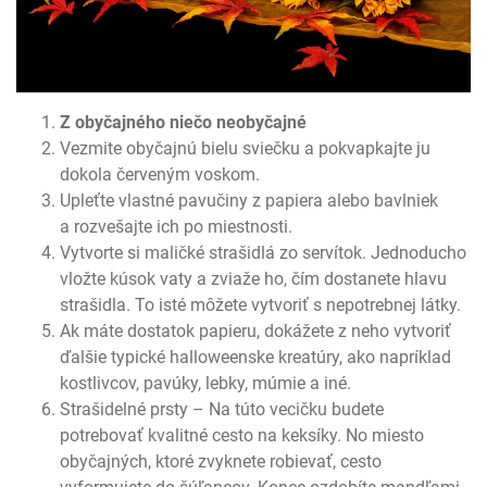
Z obyčajného niečo neobyčajné
Vezmite obyčajnú bielu sviečku a pokvapkajte ju
dokola červeným voskom.
Upleťte vlastné pavučiny z papiera alebo bavlniek
a rozvešajte ich po miestnosti.
Vytvorte si maličké strašidlá zo servítok. Jednoducho
vložte kúsok vaty a zviaže ho, čím dostanete hlavu
strašidla. To isté môžete vytvoriť s nepotrebnej látky.
Ak máte dostatok papieru, dokážete z neho vytvoriť
ďalšie typické halloweenske kreatúry, ako napríklad
kostlivcov, pavúky, lebky, múmie a iné.
Strašidelné prsty – Na túto vecičku budete
potrebovať kvalitné cesto na keksíky. No miesto
obyčajných, ktoré zvyknete robievať, cesto