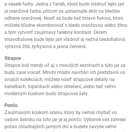
a veselé farby. Jedna z farieb, ktorá bude vládnuť tejto jari
je oranžová farba, pričom sa upriamujte skôr na bledšie
odtiene oranžovej. Nosiť sa bude tiež tmavo fialová, ktorú
môžete kľudne skombinovať s bledo oranžovou alebo žltou
a tým vytvoriť zaujímavý farebný kontrast. Okrem
tmavofialovej bude tejto jari vládnuť aj nežná bledofialová,
výrazná žltá, tyrkysová a jasná červená.
Strapce
Strapce boli trendy už aj v minulých sezónach a túto jar sa
budú zase vracať. Mnohí módni návrhári ich predstavili vo
svojich kolekciách, môžete nosiť strapcové detaily na
kabelkách, topánkach alebo oblečení, alebo tiež veľmi
moderným kúskom budú strapcové šaty.
Pončo
Zaujímavým kúskom odevu, ktorý by nemal chýbať vo
vašom šatníku na túto jar je aj pončo. Výborne vás zahreje
počas chladnejších jarných dní a budete navyše veľmi