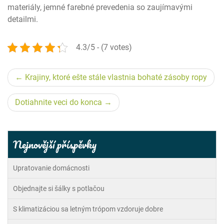
materiály, jemné farebné prevedenia so zaujímavými
detailmi.
4.3/5 - (7 votes)
Navigace
Krajiny, ktoré ešte stále vlastnia bohaté zásoby ropy
pro
Dotiahnite veci do konca
příspěvek
Nejnovější příspěvky
Upratovanie domácnosti
Objednajte si šálky s potlačou
S klimatizáciou sa letným trópom vzdoruje dobre