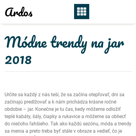
Skip
Ardos
to
content
Módne trendy na jar
2018
Určite sa každý z nás teší, že sa začína otepľovať, dni sa
začínajú predlžovať a k nám prichádza krásne ročné
obdobie – jar. Konečne je tu čas, kedy môžeme odložiť
teplé kabáty, šály, čiapky a rukavice a môžeme sa obliecť
do niečoho ľahšieho. Tak ako každú sezónu, móda a trendy
sa menia a preto treba byť stále v obraze a vedieť, čo je