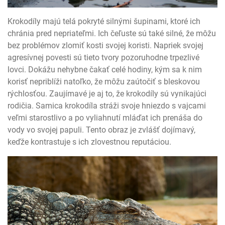
Krokodíly majú telá pokryté silnými šupinami, ktoré ich
chránia pred nepriateľmi. Ich čeľuste sú také silné, že môžu
bez problémov zlomiť kosti svojej koristi. Napriek svojej
agresívnej povesti sú tieto tvory pozoruhodne trpezlivé
lovci. Dokážu nehybne čakať celé hodiny, kým sa k nim
korisť nepriblíži natoľko, že môžu zaútočiť s bleskovou
rýchlosťou. Zaujímavé je aj to, že krokodíly sú vynikajúci
rodičia. Samica krokodíla stráži svoje hniezdo s vajcami
veľmi starostlivo a po vyliahnutí mláďat ich prenáša do
vody vo svojej papuli. Tento obraz je zvlášť dojímavý,
keďže kontrastuje s ich zlovestnou reputáciou.