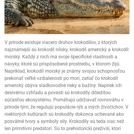
V prírode existuje viacero druhov krokodílov, z ktorých
najznámejší sú krokodíl nílsky, krokodíl americký a krokodíl
morský. Každý z nich má svoje špecifické vlastnosti a
návyky, ktoré sú prispôsobené prostrediu, v ktorom žijú.
Napríklad, krokodíl morský je známy svojou schopnosťou
prekonať veľké vzdialenosti po mori, zatiaľ čo krokodíl
americký obýva sladkovodné rieky a bažiny. Napriek ich
desivému vzhľadu a povesti sú krokodíly dôležitou
súčasťou ekosystému. Pomáhajú udržiavať rovnováhu v
prírode tým, že regulujú populácie rýb a iných živočíchov. V
niektorých kultúrach sú krokodíly dokonca uctievané ako
posvätné tvory a symboly sily. Krokodíly sú teda viac než
len primitívni predátori. Sú to prehistorickí preživší, ktorí