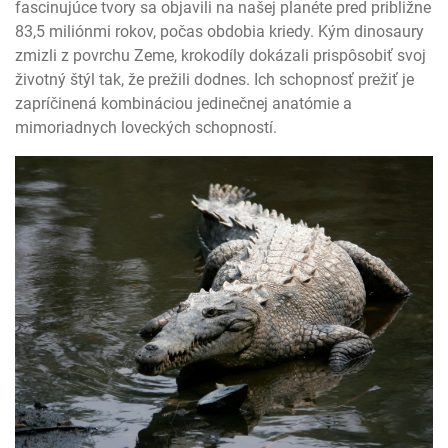
fascinujúce tvory sa objavili na našej planéte pred približne
83,5 miliónmi rokov, počas obdobia kriedy. Kým dinosaury
zmizli z povrchu Zeme, krokodíly dokázali prispôsobiť svoj
životný štýl tak, že prežili dodnes. Ich schopnosť prežiť je
zapríčinená kombináciou jedinečnej anatómie a
mimoriadnych loveckých schopností.