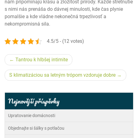
nám pripomínajú krásu a zložitosť prírody. Každé stretnutie
s nimi nás prenáša do dávnej minulosti, kde čas plynie
pomalšie a kde vládne nekonečná trpezlivosť a
nekompromisná sila.
4.5/5 - (12 votes)
Navigace
Tantrou k hlbšej intimite
pro
S klimatizáciou sa letným trópom vzdoruje dobre
příspěvek
Nejnovější příspěvky
Upratovanie domácnosti
Objednajte si šálky s potlačou