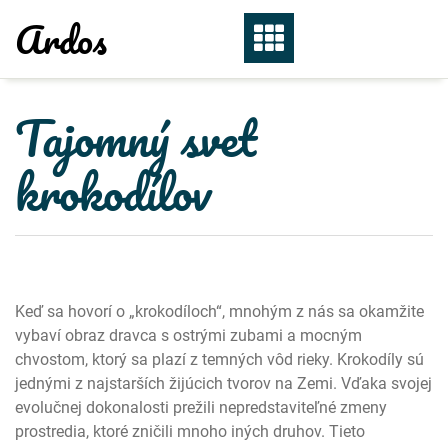
Skip
Ardos
to
content
Tajomný svet
krokodílov
Keď sa hovorí o „krokodíloch“, mnohým z nás sa okamžite
vybaví obraz dravca s ostrými zubami a mocným
chvostom, ktorý sa plazí z temných vôd rieky. Krokodíly sú
jednými z najstarších žijúcich tvorov na Zemi. Vďaka svojej
evolučnej dokonalosti prežili nepredstaviteľné zmeny
prostredia, ktoré zničili mnoho iných druhov. Tieto