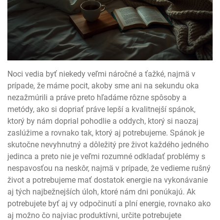
Noci vedia byť niekedy veľmi náročné a ťažké, najmä v
prípade, že máme pocit, akoby sme ani na sekundu oka
nezažmúrili a práve preto hľadáme rôzne spôsoby a
metódy, ako si dopriať práve lepší a kvalitnejší spánok,
ktorý by nám doprial pohodlie a oddych, ktorý si naozaj
zaslúžime a rovnako tak, ktorý aj potrebujeme. Spánok je
skutočne nevyhnutný a dôležitý pre život každého jedného
jedinca a preto nie je veľmi rozumné odkladať problémy s
nespavosťou na neskôr, najmä v prípade, že vedieme rušný
život a potrebujeme mať dostatok energie na vykonávanie
aj tých najbežnejších úloh, ktoré nám dni ponúkajú. Ak
potrebujete byť aj vy odpočinutí a plní energie, rovnako ako
aj možno čo najviac produktívni, určite potrebujete