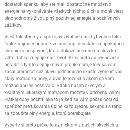
dostatok spánku, aby ste mali dostatočné množstvo
energie na vykonávanie všetkých týchto úloh a mohli viesť
plnohodnotný život, plný pozitívnej energie a pozitívnych
zážitkov.
Viesť tak šťastný a spokojný život nemusí byť vôbec také
ľahké, najmä v prípade, že nás trápi neustále sa opakujúca
chronická nespavosť, ktorá dokáže nejednému človeku
veľmi ľahko znepríjemniť život. Ak si preto ani vy neviete
poradiť s týmto nepríjemným problémom, ktorý sa vám
začal prerastať cez hlavu, jednoducho skúste vymeniť váš
starý matrac za nový, a uvidíte rozdiel o akom sa vám
možno ani len nesnívalo. Vďaka našim skvelým a
kvalitným lekárskym matracom môžete v priebehu veľmi
krátkej doby pocítiť, aké to je, keď sa vám počas noci dá
spať bez prerušovania úplne každú jednu sekundu a ráno
sa zobudíte plný energie, ktorú potrebujete.
Vyberte si preto práve teraz niektorý z našich skvelých a